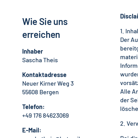
Discla
Wie Sie uns
1. Inh
erreichen
Der Au
bereit
Inhaber
materi
Sascha Theis
Inform
wurden
Kontaktadresse
vorsät
Neuer Kirner Weg 3
Alle A
55608 Bergen
der Se
Telefon:
lösche
+49 176 84623069
2. Ver
E-Mail: