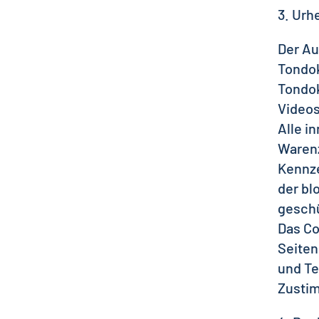
3. Urh
Der Au
Tondok
Tondok
Videos
Alle i
Warenz
Kennze
der bl
geschü
Das Co
Seiten
und Te
Zustim