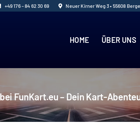
+49 176 – 84 62 30 69
Neuer Kirner Weg 3 • 55608 Berg
HOME
ÜBER UNS
ei FunKart.eu – Dein Kart-Abenteu