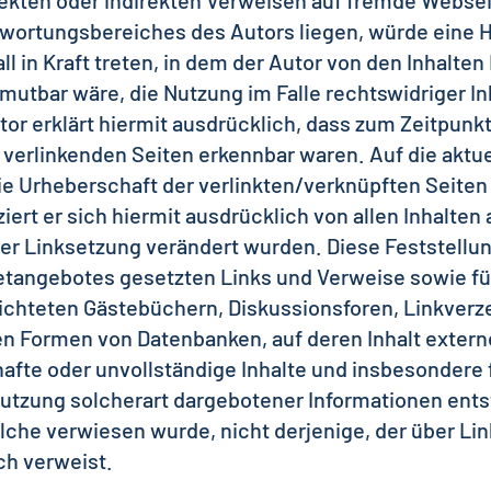
rekten oder indirekten Verweisen auf fremde Webseit
wortungsbereiches des Autors liegen, würde eine H
ll in Kraft treten, in dem der Autor von den Inhalte
mutbar wäre, die Nutzung im Falle rechtswidriger In
tor erklärt hiermit ausdrücklich, dass zum Zeitpunkt
 verlinkenden Seiten erkennbar waren. Auf die aktue
ie Urheberschaft der verlinkten/verknüpften Seiten h
ziert er sich hiermit ausdrücklich von allen Inhalten 
er Linksetzung verändert wurden. Diese Feststellung 
etangebotes gesetzten Links und Verweise sowie fü
ichteten Gästebüchern, Diskussionsforen, Linkverzei
n Formen von Datenbanken, auf deren Inhalt externe 
hafte oder unvollständige Inhalte und insbesondere 
utzung solcherart dargebotener Informationen entste
lche verwiesen wurde, nicht derjenige, der über Lin
ich verweist.