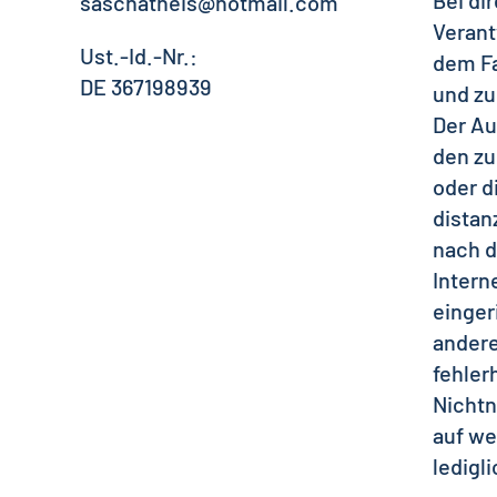
Bei di
saschatheis@hotmail.com
Verant
Ust.-Id.-Nr.:
dem Fa
DE 367198939
und zu
Der Au
den zu
oder d
distan
nach d
Intern
einger
andere
fehler
Nichtn
auf we
ledigl